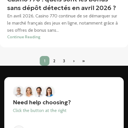
sans dépôt détectés en avril 2026 ?
En avril 2026, Casino 770 continue de se démarquer sur
le marché français des jeux en ligne, notamment grâce à
ses offres de bonus sans...
Continue Reading
1
2
3
›
»
Need help choosing?
Click the button at the right