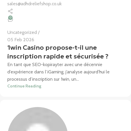
sales@adhdreliefshop.co.uk
0
Uncategorized
05 Feb 2026
1win Casino propose-t-il une
inscription rapide et sécurisée ?
En tant que SEO-kopirayter avec une décennie
d’expérience dans l’iGaming, j’analyse aujourd’hui le
processus d’inscription sur 1win, un...
Continue Reading