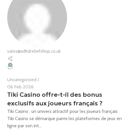
sales@adhdreliefshop.co.uk
0
Uncategorized
06 Feb 2026
Tiki Casino offre-t-il des bonus
exclusifs aux joueurs français ?
Tiki Casino : un univers attractif pour les joueurs français
Tiki Casino se démarque parmi les plateformes de jeux en
ligne par son int...