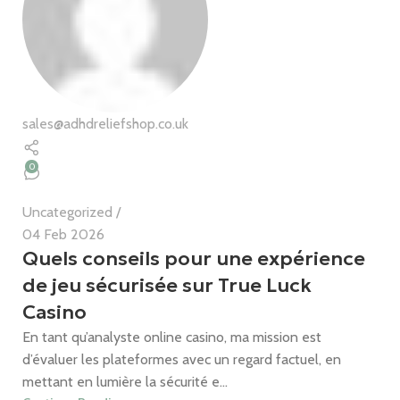
sales@adhdreliefshop.co.uk
0
Uncategorized
04 Feb 2026
Quels conseils pour une expérience
de jeu sécurisée sur True Luck
Casino
En tant qu’analyste online casino, ma mission est
d’évaluer les plateformes avec un regard factuel, en
mettant en lumière la sécurité e...