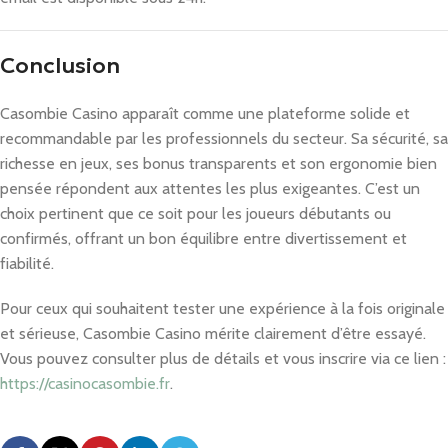
Conclusion
Casombie Casino apparaît comme une plateforme solide et
recommandable par les professionnels du secteur. Sa sécurité, sa
richesse en jeux, ses bonus transparents et son ergonomie bien
pensée répondent aux attentes les plus exigeantes. C’est un
choix pertinent que ce soit pour les joueurs débutants ou
confirmés, offrant un bon équilibre entre divertissement et
fiabilité.
Pour ceux qui souhaitent tester une expérience à la fois originale
et sérieuse, Casombie Casino mérite clairement d’être essayé.
Vous pouvez consulter plus de détails et vous inscrire via ce lien :
https://casinocasombie.fr
.