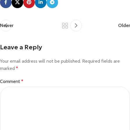
Newer
Older
Leave a Reply
Your email address will not be published.
Required fields are
marked
*
Comment
*