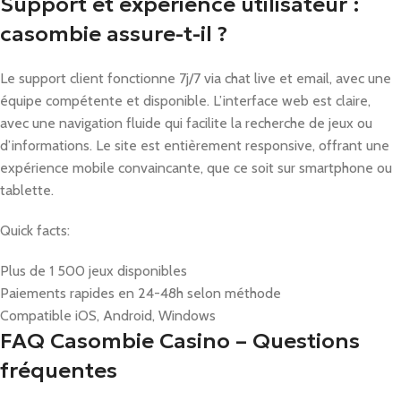
Support et expérience utilisateur :
casombie assure-t-il ?
Le support client fonctionne 7j/7 via chat live et email, avec une
équipe compétente et disponible. L’interface web est claire,
avec une navigation fluide qui facilite la recherche de jeux ou
d’informations. Le site est entièrement responsive, offrant une
expérience mobile convaincante, que ce soit sur smartphone ou
tablette.
Quick facts:
Plus de 1 500 jeux disponibles
Paiements rapides en 24-48h selon méthode
Compatible iOS, Android, Windows
FAQ Casombie Casino – Questions
fréquentes