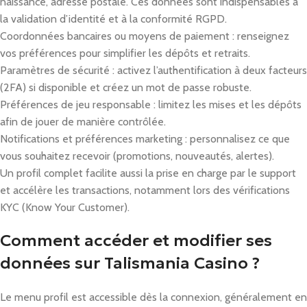
naissance, adresse postale. Ces données sont indispensables à
la validation d’identité et à la conformité RGPD.
Coordonnées bancaires ou moyens de paiement : renseignez
vos préférences pour simplifier les dépôts et retraits.
Paramètres de sécurité : activez l’authentification à deux facteurs
(2FA) si disponible et créez un mot de passe robuste.
Préférences de jeu responsable : limitez les mises et les dépôts
afin de jouer de manière contrôlée.
Notifications et préférences marketing : personnalisez ce que
vous souhaitez recevoir (promotions, nouveautés, alertes).
Un profil complet facilite aussi la prise en charge par le support
et accélère les transactions, notamment lors des vérifications
KYC (Know Your Customer).
Comment accéder et modifier ses
données sur Talismania Casino ?
Le menu profil est accessible dès la connexion, généralement en