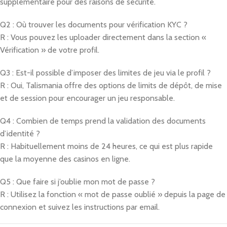
supplémentaire pour des raisons de sécurité.
Q2 : Où trouver les documents pour vérification KYC ?
R : Vous pouvez les uploader directement dans la section «
Vérification » de votre profil.
Q3 : Est-il possible d’imposer des limites de jeu via le profil ?
R : Oui, Talismania offre des options de limits de dépôt, de mise
et de session pour encourager un jeu responsable.
Q4 : Combien de temps prend la validation des documents
d’identité ?
R : Habituellement moins de 24 heures, ce qui est plus rapide
que la moyenne des casinos en ligne.
Q5 : Que faire si j’oublie mon mot de passe ?
R : Utilisez la fonction « mot de passe oublié » depuis la page de
connexion et suivez les instructions par email.