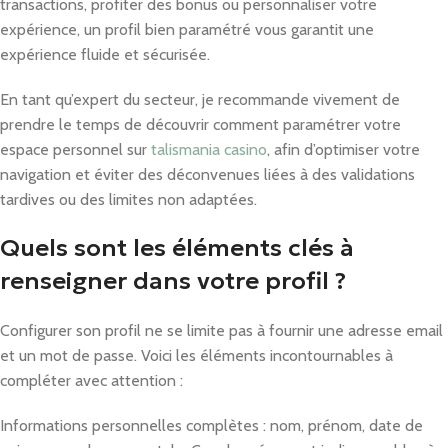
transactions, profiter des bonus ou personnaliser votre
expérience, un profil bien paramétré vous garantit une
expérience fluide et sécurisée.
En tant qu’expert du secteur, je recommande vivement de
prendre le temps de découvrir comment paramétrer votre
espace personnel sur
talismania casino
, afin d’optimiser votre
navigation et éviter des déconvenues liées à des validations
tardives ou des limites non adaptées.
Quels sont les éléments clés à
renseigner dans votre profil ?
Configurer son profil ne se limite pas à fournir une adresse email
et un mot de passe. Voici les éléments incontournables à
compléter avec attention :
Informations personnelles complètes : nom, prénom, date de