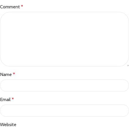
Comment
*
Name
*
Email
*
Website