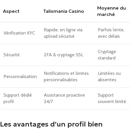
Moyenne du
Aspect
Talismania Casino
marché
Rapide, en ligne via
Parfois lente,
Vérification KYC
upload sécurisé
avec délais
Cryptage
Sécurité
2FA & cryptage SSL
standard
Notifications et limites
Limitées ou
Personnalisation
personnalisables
absentes
Support dédié
Assistance proactive
Support
profil
24/7
souvent limité
Les avantages d’un profil bien