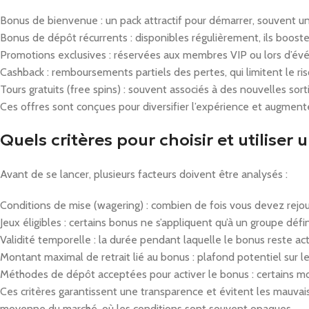
Bonus de bienvenue : un pack attractif pour démarrer, souvent u
Bonus de dépôt récurrents : disponibles régulièrement, ils booste
Promotions exclusives : réservées aux membres VIP ou lors d’év
Cashback : remboursements partiels des pertes, qui limitent le risq
Tours gratuits (free spins) : souvent associés à des nouvelles sort
Ces offres sont conçues pour diversifier l’expérience et augmente
Quels critères pour choisir et utiliser 
Avant de se lancer, plusieurs facteurs doivent être analysés :
Conditions de mise (wagering) : combien de fois vous devez rejou
Jeux éligibles : certains bonus ne s’appliquent qu’à un groupe dé
Validité temporelle : la durée pendant laquelle le bonus reste acti
Montant maximal de retrait lié au bonus : plafond potentiel sur le
Méthodes de dépôt acceptées pour activer le bonus : certains m
Ces critères garantissent une transparence et évitent les mauvaise
moyenne du marché, où les conditions sont souvent opaques.