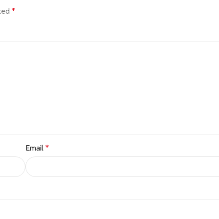
rked
*
Email
*