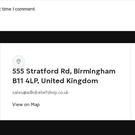
t time I comment.
555 Stratford Rd, Birmingham
B11 4LP, United Kingdom
sales@adhdreliefshop.co.uk
View on Map