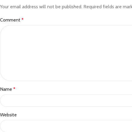
Your email address will not be published.
Required fields are ma
Comment
*
Name
*
Website