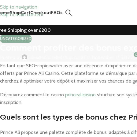
Skip to navigation
Home
Shop
Cart
Checkout
FAQs
Skip to main content
ree Shipping over £200
UNCATEGORIZED
Comment profiter des bonus excl
Posted by
sales@adhdreliefshop.co.uk
On November 17, 2025
En tant que SEO-copierwriter avec une décennie d’expérience dans 
offerts par Prince Ali Casino. Cette plateforme se démarque par sa
cherchez à optimiser votre dépôt et maximiser vos chances de gai
Découvrez comment le casino
princealicasino
structure son syst
inscription.
Quels sont les types de bonus chez Pri
Prince Ali propose une palette complète de bonus, adaptés à dif