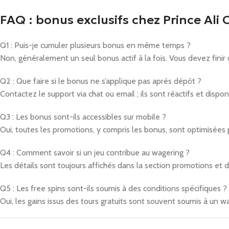
FAQ : bonus exclusifs chez Prince Ali 
Q1 : Puis-je cumuler plusieurs bonus en même temps ?
Non, généralement un seul bonus actif à la fois. Vous devez finir 
Q2 : Que faire si le bonus ne s’applique pas après dépôt ?
Contactez le support via chat ou email ; ils sont réactifs et dispon
Q3 : Les bonus sont-ils accessibles sur mobile ?
Oui, toutes les promotions, y compris les bonus, sont optimisées
Q4 : Comment savoir si un jeu contribue au wagering ?
Les détails sont toujours affichés dans la section promotions et 
Q5 : Les free spins sont-ils soumis à des conditions spécifiques ?
Oui, les gains issus des tours gratuits sont souvent soumis à un wag