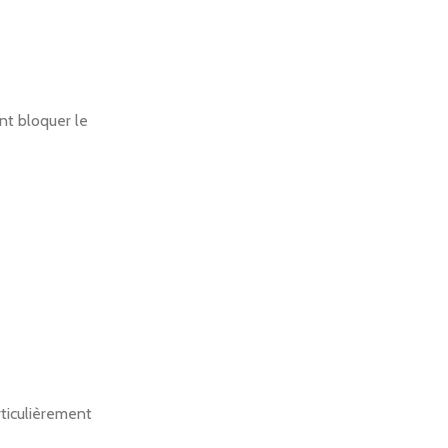
ent bloquer le
rticulièrement