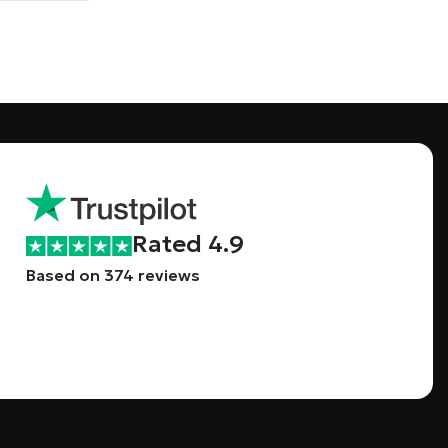
Rated 4.9
Based on 374 reviews