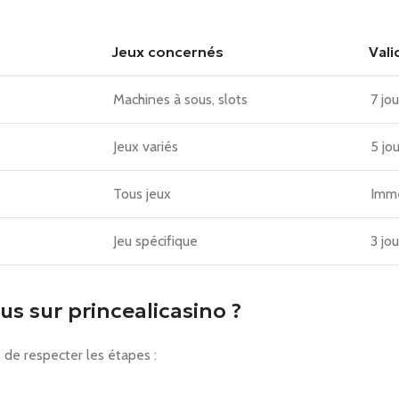
Jeux concernés
Vali
Machines à sous, slots
7 jou
Jeux variés
5 jo
Tous jeux
Imm
Jeu spécifique
3 jou
s sur princealicasino ?
l de respecter les étapes :