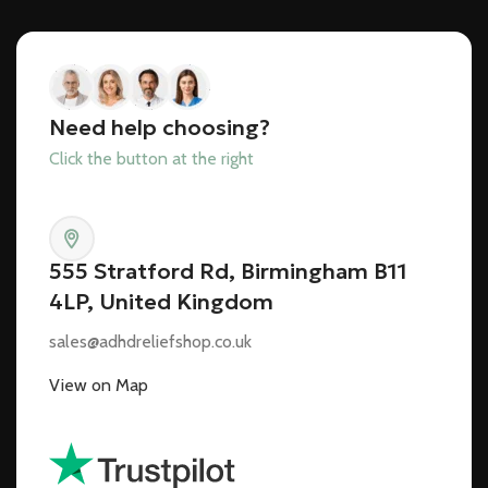
Need help choosing?
Click the button at the right
555 Stratford Rd, Birmingham B11
4LP, United Kingdom
sales@adhdreliefshop.co.uk
View on Map