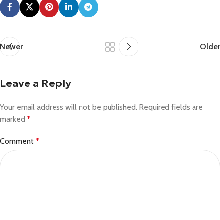
Newer
Older
Leave a Reply
Your email address will not be published.
Required fields are
marked
*
Comment
*