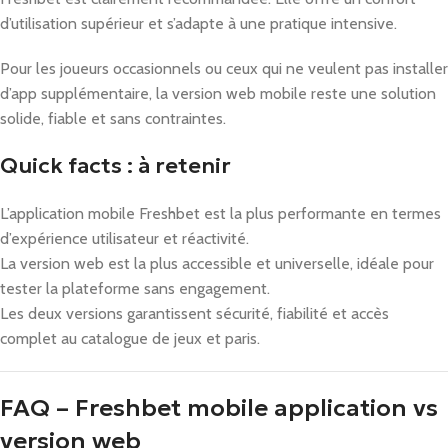
d’utilisation supérieur et s’adapte à une pratique intensive.
Pour les joueurs occasionnels ou ceux qui ne veulent pas installer
d’app supplémentaire, la version web mobile reste une solution
solide, fiable et sans contraintes.
Quick facts : à retenir
L’application mobile Freshbet est la plus performante en termes
d’expérience utilisateur et réactivité.
La version web est la plus accessible et universelle, idéale pour
tester la plateforme sans engagement.
Les deux versions garantissent sécurité, fiabilité et accès
complet au catalogue de jeux et paris.
FAQ – Freshbet mobile application vs
version web