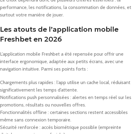
performance, les notifications, la consommation de données, et
surtout votre manière de jouer.
Les atouts de l’application mobile
Freshbet en 2026
L’application mobile Freshbet a été repensée pour offrir une
interface ergonomique, adaptée aux petits écrans, avec une
navigation intuitive. Parmi ses points forts :
Chargements plus rapides : l’app utilise un cache local, réduisant
significativement les temps d’attente.
Notifications push personnalisées : alertes en temps réel sur les
promotions, résultats ou nouvelles offres.
Fonctionnalités offline : certaines sections restent accessibles
même sans connexion temporaire.
Sécurité renforcée : accès biométrique possible (empreinte