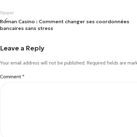
Newer
Roman Casino : Comment changer ses coordonnées
bancaires sans stress
Leave a Reply
Your email address will not be published.
Required fields are ma
Comment
*