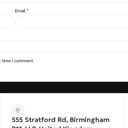
Email
*
t time I comment.
555 Stratford Rd, Birmingham