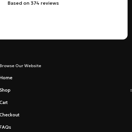
Based on 374 reviews
Browse Our Website
Home
Shop
Cart
Checkout
FAQs