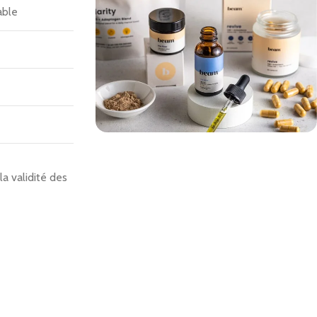
able
Save 15%
Bundles
la validité des