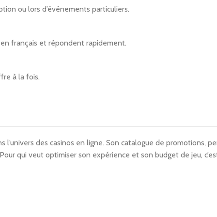
iption ou lors d’événements particuliers.
es en français et répondent rapidement.
re à la fois.
 l’univers des casinos en ligne. Son catalogue de promotions, p
s. Pour qui veut optimiser son expérience et son budget de jeu, c’es