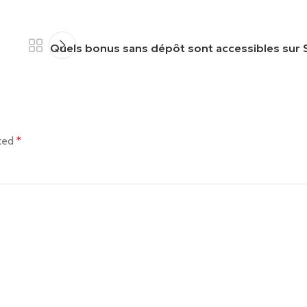
Quels bonus sans dépôt sont accessibles sur 
rked
*