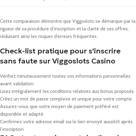
Cette comparaison démontre que Viggoslots se démarque par la
rigueur de sa procédure d’inscription et la clarté de ses offres,
réduisant ainsi les risques d’erreurs fréquentes.
Check-list pratique pour s’inscrire
sans faute sur Viggoslots Casino
Vérifiez minutieusement toutes vos informations personnelles
avant validation.
Lisez intégralement les conditions relatives aux bonus proposés.
Créez un mot de passe complexe et unique pour votre compte.
Assurez-vous que votre moyen de paiement préféré est
disponible et adapté.
Confirmez votre adresse email via le lien envoyé aussitôt après
l’inscription.