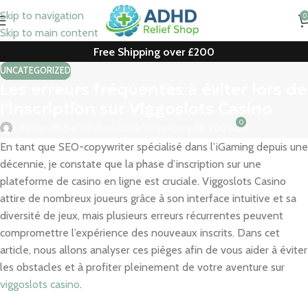
Skip to navigation
0
Skip to main content
Free Shipping over £200
UNCATEGORIZED
Les erreurs fréquentes à éviter lors de
l’inscription sur Viggoslots Casino
0
sales@adhdreliefshop.co.uk
On January 17, 2026
En tant que SEO-copywriter spécialisé dans l’iGaming depuis une
décennie, je constate que la phase d’inscription sur une
plateforme de casino en ligne est cruciale. Viggoslots Casino
attire de nombreux joueurs grâce à son interface intuitive et sa
diversité de jeux, mais plusieurs erreurs récurrentes peuvent
compromettre l’expérience des nouveaux inscrits. Dans cet
article, nous allons analyser ces pièges afin de vous aider à éviter
les obstacles et à profiter pleinement de votre aventure sur
viggoslots casino
.