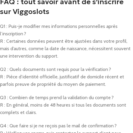
FAQ : tout savoir avant de s’inscrire
sur Viggoslots
Q1 : Puis-je modifier mes informations personnelles après
l’inscription ?
R : Certaines données peuvent être ajustées dans votre profil,
mais d’autres, comme la date de naissance, nécessitent souvent
une intervention du support.
Q2 : Quels documents sont requis pour la vérification ?
R : Pièce d’identité officielle, justificatif de domicile récent et
parfois preuve de propriété du moyen de paiement.
Q3 : Combien de temps prend la validation du compte ?
R : En général, moins de 48 heures si tous les documents sont
complets et clairs.
Q4 : Que faire si je ne reçois pas le mail de confirmation ?