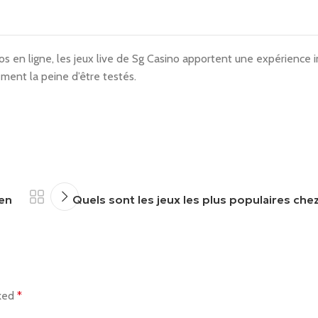
os en ligne, les jeux live de Sg Casino apportent une expérience 
ement la peine d’être testés.
 en
Quels sont les jeux les plus populaires che
rked
*