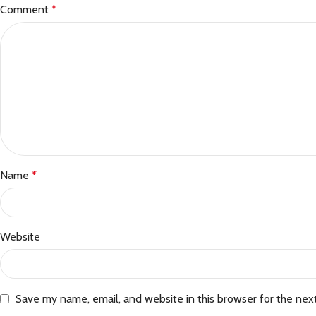
Comment
*
Name
*
Website
Save my name, email, and website in this browser for the nex