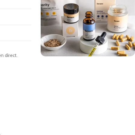
n direct.
Save 15%
Bundles