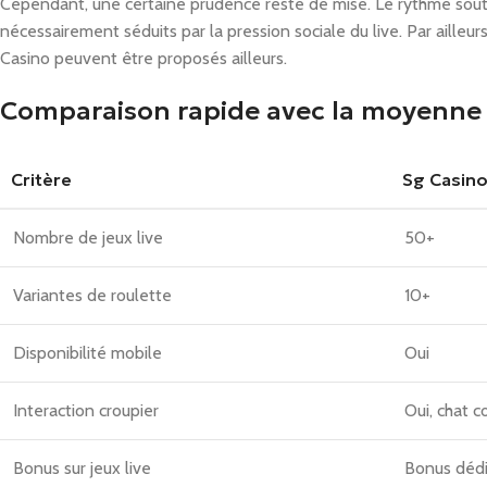
Cependant, une certaine prudence reste de mise. Le rythme soute
nécessairement séduits par la pression sociale du live. Par ailleur
Casino peuvent être proposés ailleurs.
Comparaison rapide avec la moyenne
Critère
Sg Casin
Nombre de jeux live
50+
Variantes de roulette
10+
Disponibilité mobile
Oui
Interaction croupier
Oui, chat 
Bonus sur jeux live
Bonus déd