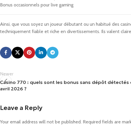
Bonus occasionnels pour live gaming
Ainsi, que vous soyez un joueur débutant ou un habitué des casin
techniquement fiable et riche en divertissements. Ils valent clair
Newer
Casino 770 : quels sont les bonus sans dépôt détectés
avril 2026 ?
Leave a Reply
Your email address will not be published.
Required fields are ma