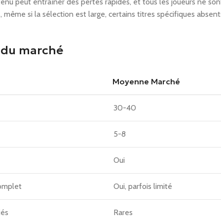
nu peut entraîner des pertes rapides, et tous les joueurs ne son
s, même si la sélection est large, certains titres spécifiques absen
 du marché
o
Moyenne Marché
30-40
5-8
Oui
complet
Oui, parfois limité
iés
Rares