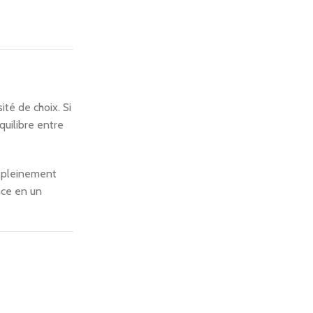
ité de choix. Si
quilibre entre
r pleinement
nce en un