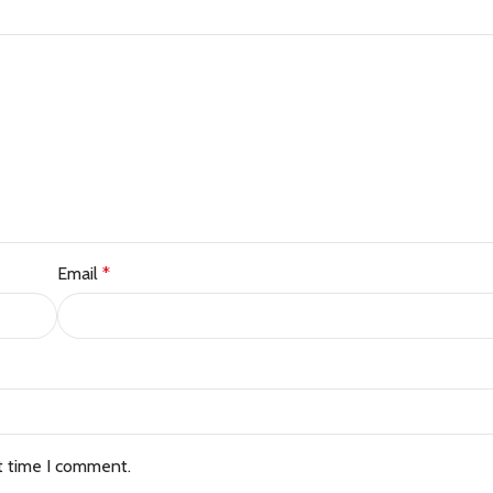
Email
*
t time I comment.