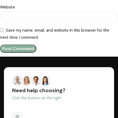
Website
Save my name, email, and website in this browser for the
next time I comment.
Need help choosing?
Click the button at the right