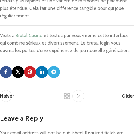
retraits plus rapides et une variété de méthodes de paiement
plus étendue. Cela fait une différence tangible pour qui joue
régulièrement.
Visitez
Brutal Casino
et testez par vous-même cette interface
qui combine sérieux et divertissement. Le brutal login vous
ouvrira les portes d’une expérience de jeu nouvelle génération.
Newer
Older
Leave a Reply
Your email address will not be published.
Required fields are