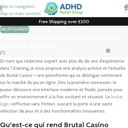
Skip to navigation
0
Skip to main content
Free Shipping over £200
UNCATEGORIZED
Pourquoi choisir Brutal Casino pour
vos jeux préférés
0
sales@adhdreliefshop.co.uk
On November 23, 2025
En tant que rédacteur expert avec plus de dix ans d’expérience
dans l’iGaming, je vous propose une analyse précise et factuelle
de Brutal Casino – une plateforme qui se distingue nettement
sur le marché du jeu en ligne. Dès la première connexion, le
joueur découvre une interface moderne et fluide, pensée pour
offrir un environnement à la fois excitant et sécurisé. Le
brutal
login
s’effectue sans friction, ouvrant la porte à une vaste
sélection de jeux et à des fonctionnalités innovantes.
Qu’est-ce qui rend Brutal Casino