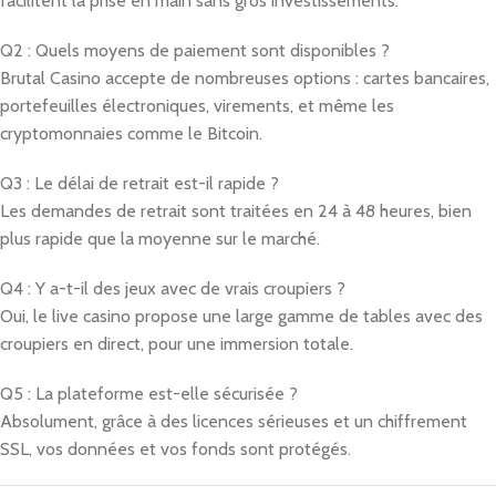
facilitent la prise en main sans gros investissements.
Q2 : Quels moyens de paiement sont disponibles ?
Brutal Casino accepte de nombreuses options : cartes bancaires,
portefeuilles électroniques, virements, et même les
cryptomonnaies comme le Bitcoin.
Q3 : Le délai de retrait est-il rapide ?
Les demandes de retrait sont traitées en 24 à 48 heures, bien
plus rapide que la moyenne sur le marché.
Q4 : Y a-t-il des jeux avec de vrais croupiers ?
Oui, le live casino propose une large gamme de tables avec des
croupiers en direct, pour une immersion totale.
Q5 : La plateforme est-elle sécurisée ?
Absolument, grâce à des licences sérieuses et un chiffrement
SSL, vos données et vos fonds sont protégés.