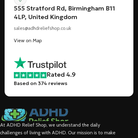
555 Stratford Rd, Birmingham B11
4LP, United Kingdom
sales@adhdreliefshop.co.uk
View on Map
Rated 4.9
Based on 374 reviews
At ADHD Relief Shop, we understand the daily
challenges of living with ADHD. Our mission is to make