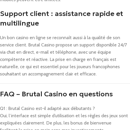
Support client : assistance rapide et
multilingue
Un bon casino en ligne se reconnaît aussi à la qualité de son
service client. Brutal Casino propose un support disponible 24/7
via chat en direct, e-mail et téléphone, avec une équipe
compétente et réactive. La prise en charge en français est
naturelle, ce qui est essentiel pour les joueurs francophones
souhaitant un accompagnement clair et efficace.
FAQ – Brutal Casino en questions
Q1 : Brutal Casino est-il adapté aux débutants ?
Oui, l’interface est simple d’utilisation et les règles des jeux sont
expliquées clairement. De plus, les bonus de bienvenue