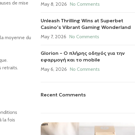
clauses de mise
May 8, 2026
No Comments
Unleash Thrilling Wins at Superbet
Casino’s Vibrant Gaming Wonderland
May 7, 2026
No Comments
à la moyenne du
Glorion – Ο πλήρης οδηγός για την
εφαρμογή και το mobile
que.
 retraits.
May 6, 2026
No Comments
Recent Comments
onditions
 la fois