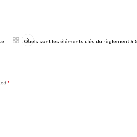
te
Quels sont les éléments clés du règlement 5 
rked
*