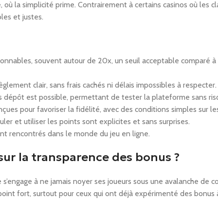
e, où la simplicité prime. Contrairement à certains casinos où les 
les et justes.
isonnables, souvent autour de 20x, un seuil acceptable comparé 
ement clair, sans frais cachés ni délais impossibles à respecter.
ns dépôt est possible, permettant de tester la plateforme sans ris
ues pour favoriser la fidélité, avec des conditions simples sur les
r et utiliser les points sont explicites et sans surprises.
ent rencontrés dans le monde du jeu en ligne.
 sur la transparence des bonus ?
me s’engage à ne jamais noyer ses joueurs sous une avalanche de c
oint fort, surtout pour ceux qui ont déjà expérimenté des bonus à