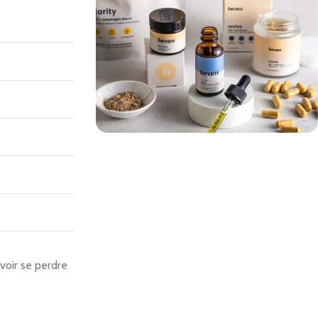
Save 15%
Bundles
voir se perdre