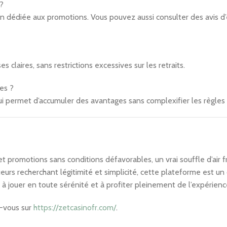
?
on dédiée aux promotions. Vous pouvez aussi consulter des avis d’
s claires, sans restrictions excessives sur les retraits.
es ?
i permet d’accumuler des avantages sans complexifier les règles
promotions sans conditions défavorables, un vrai souffle d’air fr
rs recherchant légitimité et simplicité, cette plateforme est un c
 à jouer en toute sérénité et à profiter pleinement de l’expérien
z-vous sur
https://zetcasinofr.com/
.