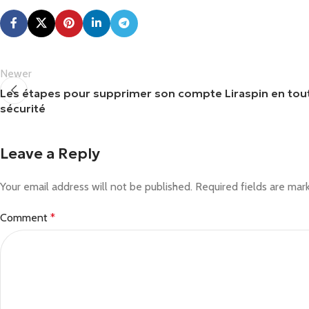
Newer
Les étapes pour supprimer son compte Liraspin en tou
sécurité
Leave a Reply
Your email address will not be published.
Required fields are ma
Comment
*