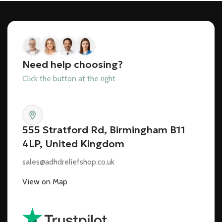
Need help choosing?
Click the button at the right
555 Stratford Rd, Birmingham B11
4LP, United Kingdom
sales@adhdreliefshop.co.uk
View on Map