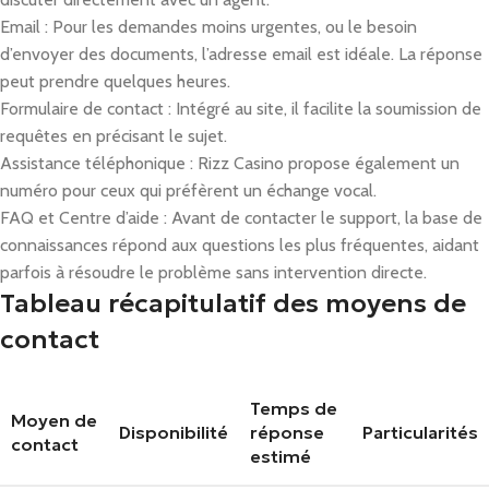
Email : Pour les demandes moins urgentes, ou le besoin
d’envoyer des documents, l’adresse email est idéale. La réponse
peut prendre quelques heures.
Formulaire de contact : Intégré au site, il facilite la soumission de
requêtes en précisant le sujet.
Assistance téléphonique : Rizz Casino propose également un
numéro pour ceux qui préfèrent un échange vocal.
FAQ et Centre d’aide : Avant de contacter le support, la base de
connaissances répond aux questions les plus fréquentes, aidant
parfois à résoudre le problème sans intervention directe.
Tableau récapitulatif des moyens de
contact
Temps de
Moyen de
Disponibilité
réponse
Particularités
contact
estimé