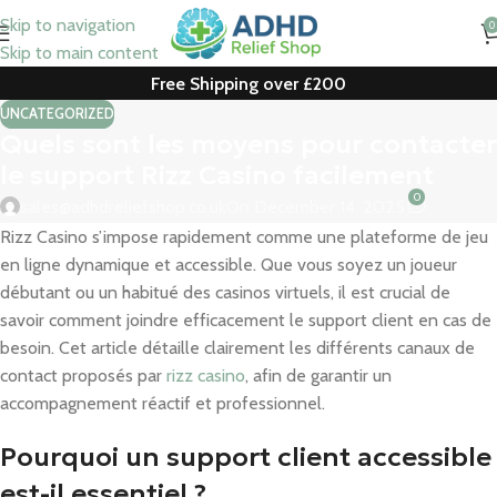
Skip to navigation
0
Skip to main content
Free Shipping over £200
UNCATEGORIZED
Quels sont les moyens pour contacter
le support Rizz Casino facilement
0
sales@adhdreliefshop.co.uk
On December 14, 2025
Rizz Casino s’impose rapidement comme une plateforme de jeu
en ligne dynamique et accessible. Que vous soyez un joueur
débutant ou un habitué des casinos virtuels, il est crucial de
savoir comment joindre efficacement le support client en cas de
besoin. Cet article détaille clairement les différents canaux de
contact proposés par
rizz casino
, afin de garantir un
accompagnement réactif et professionnel.
Pourquoi un support client accessible
est-il essentiel ?