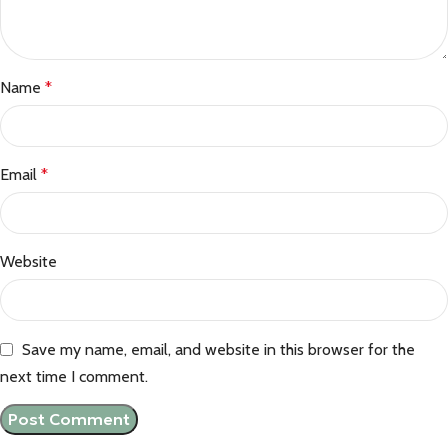
Name
*
Email
*
Website
Save my name, email, and website in this browser for the
next time I comment.