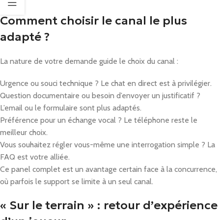
Comment choisir le canal le plus
adapté ?
La nature de votre demande guide le choix du canal :
Urgence ou souci technique ? Le chat en direct est à privilégier.
Question documentaire ou besoin d’envoyer un justificatif ?
L’email ou le formulaire sont plus adaptés.
Préférence pour un échange vocal ? Le téléphone reste le
meilleur choix.
Vous souhaitez régler vous-même une interrogation simple ? La
FAQ est votre alliée.
Ce panel complet est un avantage certain face à la concurrence,
où parfois le support se limite à un seul canal.
« Sur le terrain » : retour d’expérience