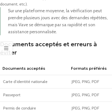
document, etc.).
Sur une plateforme moyenne, la vérification peut
prendre plusieurs jours avec des demandes répétées,
mais Vave se démarque par sa rapidité et son
assistance personnalisée.
Documents acceptés et erreurs à
éviter
Documents acceptés
Formats préférés
Carte d’identité nationale
JPEG, PNG, PDF
Passeport
JPEG, PNG, PDF
Permis de conduire
JPEG, PNG, PDF