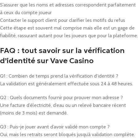
S’assurer que les noms et adresses correspondent parfaitement
à ceux du compte joueur
Contacter le support client pour clarifier les motifs du refus
Cette étape est souvent mal comprise mais elle est un gage de
fiabilité, rassurant autant pour les joueurs que pour la plateforme.
FAQ : tout savoir sur la vérification
d’identité sur Vave Casino
Q1 : Combien de temps prend la vérification d’identité ?
La validation est généralement effectuée sous 24 à 48 heures.
Q2 : Quels documents fournir pour prouver mon adresse ?
Une facture d’électricité, d’eau ou un relevé bancaire récent
(moins de 3 mois) est demandé.
Q3 : Puis-je jouer avant d’avoir validé mon compte ?
Oui, mais les retraits seront bloqués jusqu’à validation complète.