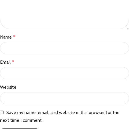
Name
*
Email
*
Website
Save my name, email, and website in this browser for the
next time I comment.