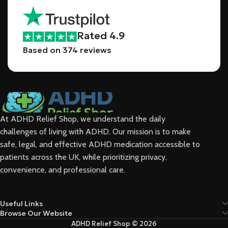
Rated 4.9
Based on 374 reviews
At ADHD Relief Shop, we understand the daily
challenges of living with ADHD. Our mission is to make
safe, legal, and effective ADHD medication accessible to
patients across the UK, while
prioritizing privacy,
convenience, and professional care.
Useful Links
Browse Our Website
ADHD Relief Shop © 2026