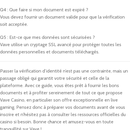
Q4 : Que faire si mon document est expiré ?
Vous devez fournir un document valide pour que la vérification
soit acceptée.
Q5 : Est-ce que mes données sont sécurisées ?
Vave utilise un cryptage SSL avancé pour protéger toutes les
données personnelles et documents téléchargés.
Passer la vérification d’identité n’est pas une contrainte, mais un
passage obligé qui garantit votre sécurité et celle de la
plateforme. Avec ce guide, vous êtes prêt à fournir les bons
documents et à profiter sereinement de tout ce que propose
Vave Casino, en particulier son offre exceptionnelle en live
gaming. Pensez donc à préparer vos documents avant de vous
inscrire et n’hésitez pas à consulter les ressources officielles du
casino si besoin. Bonne chance et amusez-vous en toute
tranquillité sur Vave !