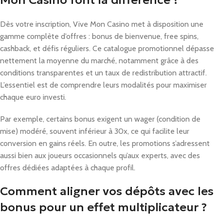
Dès votre inscription, Vive Mon Casino met à disposition une
gamme complète d’offres : bonus de bienvenue, free spins,
cashback, et défis réguliers. Ce catalogue promotionnel dépasse
nettement la moyenne du marché, notamment grâce à des
conditions transparentes et un taux de redistribution attractif.
L’essentiel est de comprendre leurs modalités pour maximiser
chaque euro investi.
Par exemple, certains bonus exigent un wager (condition de
mise) modéré, souvent inférieur à 30x, ce qui facilite leur
conversion en gains réels. En outre, les promotions s’adressent
aussi bien aux joueurs occasionnels qu’aux experts, avec des
offres dédiées adaptées à chaque profil.
Comment aligner vos dépôts avec les
bonus pour un effet multiplicateur ?