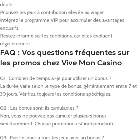
dépôt.
Priorisez les jeux à contribution élevée au wager.
Intégrez le programme VIP pour accumuler des avantages
exclusifs.
Restez informé sur les conditions, car elles évoluent
régulièrement.
FAQ : Vos questions fréquentes sur
les promos chez Vive Mon Casino
Q1 : Combien de temps ai-je pour utiliser un bonus ?
La durée varie selon le type de bonus, généralement entre 7 et
30 jours. Vérifiez toujours les conditions spécifiques.
Q2 : Les bonus sont-ils cumulables ?
Non, vous ne pouvez pas cumuler plusieurs bonus
simultanément. Chaque promotion est indépendante.
Q3 : Puis-je jouer à tous les jeux avec un bonus ?