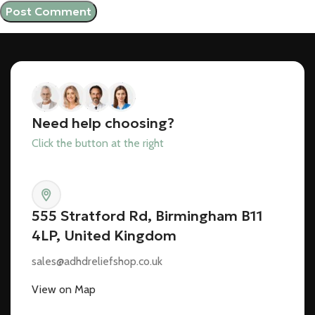
Need help choosing?
Click the button at the right
555 Stratford Rd, Birmingham B11
4LP, United Kingdom
sales@adhdreliefshop.co.uk
View on Map