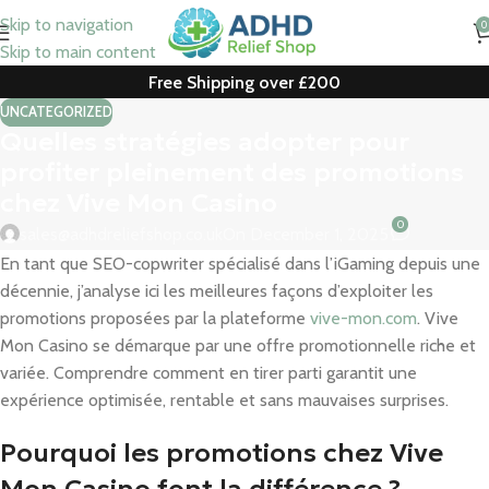
Skip to navigation
0
Skip to main content
Free Shipping over £200
UNCATEGORIZED
Quelles stratégies adopter pour
profiter pleinement des promotions
chez Vive Mon Casino
0
sales@adhdreliefshop.co.uk
On December 1, 2025
En tant que SEO-copwriter spécialisé dans l’iGaming depuis une
décennie, j’analyse ici les meilleures façons d’exploiter les
promotions proposées par la plateforme
vive-mon.com
. Vive
Mon Casino se démarque par une offre promotionnelle riche et
variée. Comprendre comment en tirer parti garantit une
expérience optimisée, rentable et sans mauvaises surprises.
Pourquoi les promotions chez Vive
Mon Casino font la différence ?