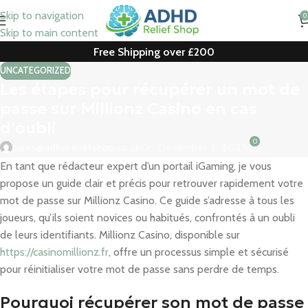
Skip to navigation
0
Skip to main content
Free Shipping over £200
UNCATEGORIZED
Les étapes pour récupérer un mot de
passe sur Millionz Casino en cas
d’oubli
0
sales@adhdreliefshop.co.uk
On December 2, 2025
En tant que rédacteur expert d’un portail iGaming, je vous
propose un guide clair et précis pour retrouver rapidement votre
mot de passe sur Millionz Casino. Ce guide s’adresse à tous les
joueurs, qu’ils soient novices ou habitués, confrontés à un oubli
de leurs identifiants. Millionz Casino, disponible sur
https://casinomillionz.fr
, offre un processus simple et sécurisé
pour réinitialiser votre mot de passe sans perdre de temps.
Pourquoi récupérer son mot de passe