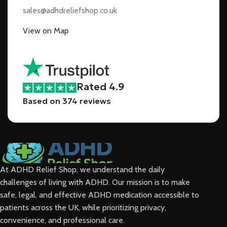
sales@adhdreliefshop.co.uk
View on Map
Rated 4.9
Based on 374 reviews
At ADHD Relief Shop, we understand the daily
challenges of living with ADHD. Our mission is to make
safe, legal, and effective ADHD medication accessible to
patients across the UK, while
prioritizing privacy,
convenience, and professional care.