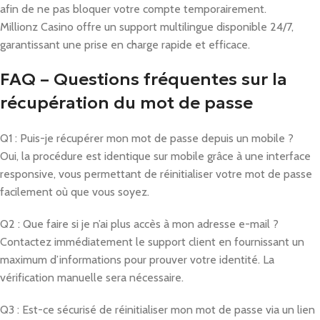
afin de ne pas bloquer votre compte temporairement.
Millionz Casino offre un support multilingue disponible 24/7,
garantissant une prise en charge rapide et efficace.
FAQ – Questions fréquentes sur la
récupération du mot de passe
Q1 : Puis-je récupérer mon mot de passe depuis un mobile ?
Oui, la procédure est identique sur mobile grâce à une interface
responsive, vous permettant de réinitialiser votre mot de passe
facilement où que vous soyez.
Q2 : Que faire si je n’ai plus accès à mon adresse e-mail ?
Contactez immédiatement le support client en fournissant un
maximum d’informations pour prouver votre identité. La
vérification manuelle sera nécessaire.
Q3 : Est-ce sécurisé de réinitialiser mon mot de passe via un lien