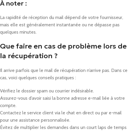
À noter :
La rapidité de réception du mail dépend de votre fournisseur,
mais elle est généralement instantanée ou ne dépasse pas
quelques minutes.
Que faire en cas de problème lors de
la récupération ?
Il arrive parfois que le mail de récupération n’arrive pas. Dans ce
cas, voici quelques conseils pratiques :
Vérifiez le dossier spam ou courrier indésirable.
Assurez-vous d’avoir saisi la bonne adresse e-mail liée à votre
compte.
Contactez le service client via le chat en direct ou par e-mail
pour une assistance personnalisée.
Évitez de multiplier les demandes dans un court laps de temps