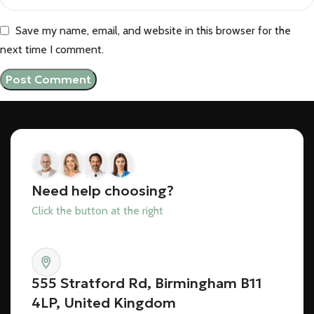
Save my name, email, and website in this browser for the
next time I comment.
Need help choosing?
Click the button at the right
555 Stratford Rd, Birmingham B11
4LP, United Kingdom