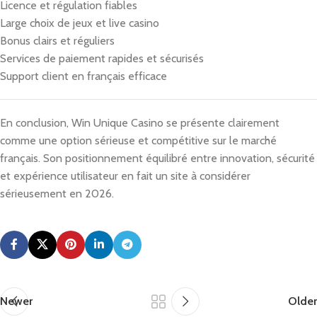
Licence et régulation fiables
Large choix de jeux et live casino
Bonus clairs et réguliers
Services de paiement rapides et sécurisés
Support client en français efficace
En conclusion, Win Unique Casino se présente clairement
comme une option sérieuse et compétitive sur le marché
français. Son positionnement équilibré entre innovation, sécurité
et expérience utilisateur en fait un site à considérer
sérieusement en 2026.
Newer
Older